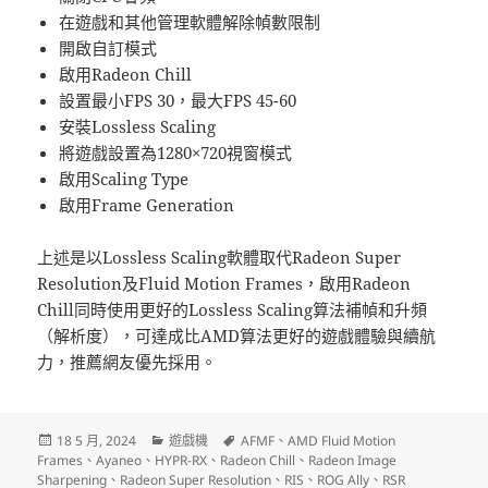
在遊戲和其他管理軟體解除幀數限制
開啟自訂模式
啟用Radeon Chill
設置最小FPS 30，最大FPS 45-60
安裝Lossless Scaling
將遊戲設置為1280×720視窗模式
啟用Scaling Type
啟用Frame Generation
上述是以Lossless Scaling軟體取代Radeon Super
Resolution及Fluid Motion Frames，啟用Radeon
Chill同時使用更好的Lossless Scaling算法補幀和升頻
（解析度），可達成比AMD算法更好的遊戲體驗與續航
力，推薦網友優先採用。
發
分
標
18 5 月, 2024
遊戲機
AFMF
、
AMD Fluid Motion
佈
類
籤
Frames
、
Ayaneo
、
HYPR-RX
、
Radeon Chill
、
Radeon Image
日
Sharpening
、
Radeon Super Resolution
、
RIS
、
ROG Ally
、
RSR