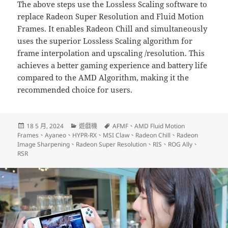
The above steps use the Lossless Scaling software to
replace Radeon Super Resolution and Fluid Motion
Frames. It enables Radeon Chill and simultaneously
uses the superior Lossless Scaling algorithm for
frame interpolation and upscaling /resolution. This
achieves a better gaming experience and battery life
compared to the AMD Algorithm, making it the
recommended choice for users.
發
分
標
18 5 月, 2024
遊戲機
AFMF
、
AMD Fluid Motion
佈
類
籤
Frames
、
Ayaneo
、
HYPR-RX
、
MSI Claw
、
Radeon Chill
、
Radeon
日
Image Sharpening
、
Radeon Super Resolution
、
RIS
、
ROG Ally
、
期:
RSR