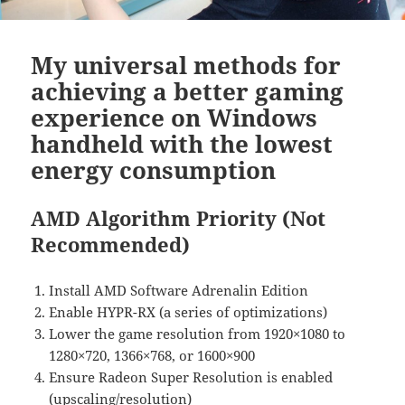
My universal methods for
achieving a better gaming
experience on Windows
handheld with the lowest
energy consumption
AMD Algorithm Priority (Not
Recommended)
Install AMD Software Adrenalin Edition
Enable HYPR-RX (a series of optimizations)
Lower the game resolution from 1920×1080 to
1280×720, 1366×768, or 1600×900
Ensure Radeon Super Resolution is enabled
(upscaling/resolution)